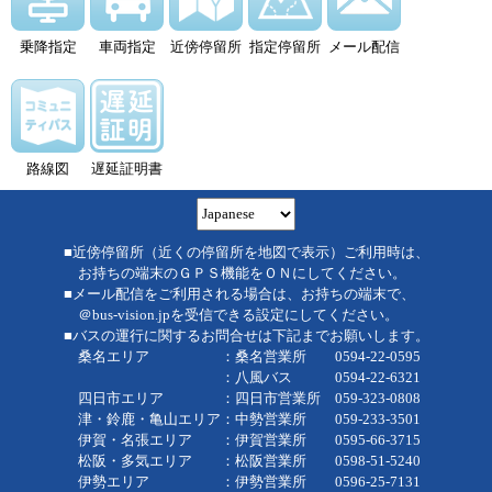
乗降指定
車両指定
近傍停留所
指定停留所
メール配信
路線図
遅延証明書
■近傍停留所（近くの停留所を地図で表示）ご利用時は、
お持ちの端末のＧＰＳ機能をＯＮにしてください。
■メール配信をご利用される場合は、お持ちの端末で、
＠bus-vision.jpを受信できる設定にしてください。
■バスの運行に関するお問合せは下記までお願いします。
桑名エリア ：桑名営業所 0594-22-0595
：八風バス 0594-22-6321
四日市エリア ：四日市営業所 059-323-0808
津・鈴鹿・亀山エリア：中勢営業所 059-233-3501
伊賀・名張エリア ：伊賀営業所 0595-66-3715
松阪・多気エリア ：松阪営業所 0598-51-5240
伊勢エリア ：伊勢営業所 0596-25-7131