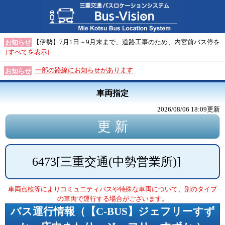
【伊勢】7月1日～9月末まで、道路工事のため、内宮前バス停を
お知らせ
[すべてを表示]
一部の路線にお知らせがあります
お知らせ
車両指定
2026/08/06 18:09
更新
6473
[
三重交通(中勢営業所)
]
車両点検等によりコミュニティバスや特殊な車両について、別のタイプ
の車両で運行する場合がございます。
バス運行情報（
【C-BUS】ジェフリーすず