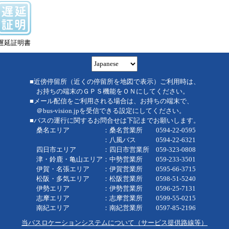
遅延証明書
■近傍停留所（近くの停留所を地図で表示）ご利用時は、
お持ちの端末のＧＰＳ機能をＯＮにしてください。
■メール配信をご利用される場合は、お持ちの端末で、
＠bus-vision.jpを受信できる設定にしてください。
■バスの運行に関するお問合せは下記までお願いします。
桑名エリア ：桑名営業所 0594-22-0595
：八風バス 0594-22-6321
四日市エリア ：四日市営業所 059-323-0808
津・鈴鹿・亀山エリア：中勢営業所 059-233-3501
伊賀・名張エリア ：伊賀営業所 0595-66-3715
松阪・多気エリア ：松阪営業所 0598-51-5240
伊勢エリア ：伊勢営業所 0596-25-7131
志摩エリア ：志摩営業所 0599-55-0215
南紀エリア ：南紀営業所 0597-85-2196
当バスロケーションシステムについて（サービス提供路線等）