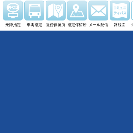
乗降指定
車両指定
近傍停留所
指定停留所
メール配信
路線図