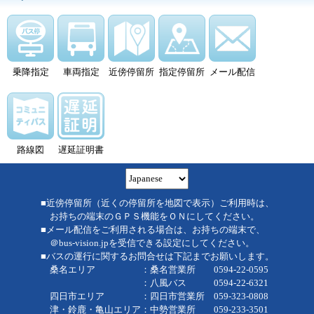
乗降指定
車両指定
近傍停留所
指定停留所
メール配信
路線図
遅延証明書
■近傍停留所（近くの停留所を地図で表示）ご利用時は、
お持ちの端末のＧＰＳ機能をＯＮにしてください。
■メール配信をご利用される場合は、お持ちの端末で、
＠bus-vision.jpを受信できる設定にしてください。
■バスの運行に関するお問合せは下記までお願いします。
桑名エリア ：桑名営業所 0594-22-0595
：八風バス 0594-22-6321
四日市エリア ：四日市営業所 059-323-0808
津・鈴鹿・亀山エリア：中勢営業所 059-233-3501