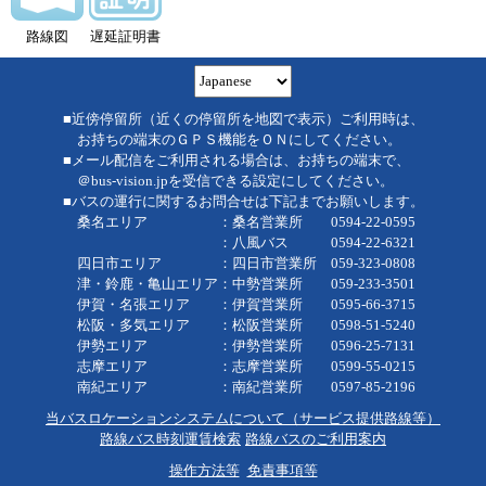
路線図
遅延証明書
■近傍停留所（近くの停留所を地図で表示）ご利用時は、
お持ちの端末のＧＰＳ機能をＯＮにしてください。
■メール配信をご利用される場合は、お持ちの端末で、
＠bus-vision.jpを受信できる設定にしてください。
■バスの運行に関するお問合せは下記までお願いします。
桑名エリア ：桑名営業所 0594-22-0595
：八風バス 0594-22-6321
四日市エリア ：四日市営業所 059-323-0808
津・鈴鹿・亀山エリア：中勢営業所 059-233-3501
伊賀・名張エリア ：伊賀営業所 0595-66-3715
松阪・多気エリア ：松阪営業所 0598-51-5240
伊勢エリア ：伊勢営業所 0596-25-7131
志摩エリア ：志摩営業所 0599-55-0215
南紀エリア ：南紀営業所 0597-85-2196
当バスロケーションシステムについて（サービス提供路線等）
路線バス時刻運賃検索
路線バスのご利用案内
操作方法等
免責事項等