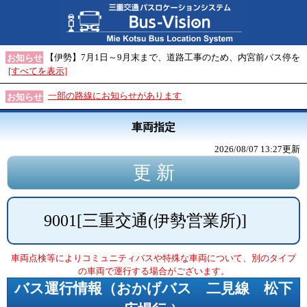
【伊勢】7月1日～9月末まで、道路工事のため、内宮前バス停を
お知らせ
[すべてを表示]
一部の路線にお知らせがあります
お知らせ
車両指定
2026/08/07 13:27
更新
9001
[
三重交通(伊勢営業所)
]
車両点検等によりコミュニティバスや特殊な車両について、別のタイプ
の車両で運行する場合がございます。
バス運行情報（
おかげバス 二見線 松下