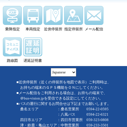
乗降指定
車両指定
近傍停留所
指定停留所
メール配信
路線図
遅延証明書
■近傍停留所（近くの停留所を地図で表示）ご利用時は、
お持ちの端末のＧＰＳ機能をＯＮにしてください。
■メール配信をご利用される場合は、お持ちの端末で、
＠bus-vision.jpを受信できる設定にしてください。
■バスの運行に関するお問合せは下記までお願いします。
桑名エリア ：桑名営業所 0594-22-0595
：八風バス 0594-22-6321
四日市エリア ：四日市営業所 059-323-0808
津・鈴鹿・亀山エリア：中勢営業所 059-233-3501