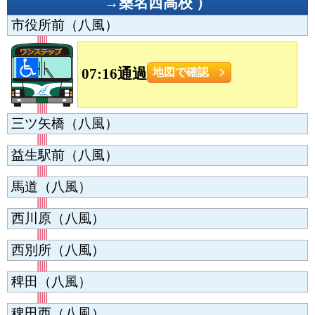
→桑名西高校
）
市役所前（八風）
07:16通過
地図で確認
三ツ矢橋（八風）
益生駅前（八風）
馬道（八風）
西川原（八風）
西別所（八風）
稗田（八風）
稗田西（八風）