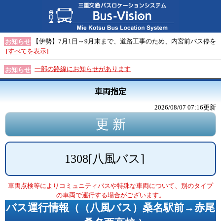
【伊勢】7月1日～9月末まで、道路工事のため、内宮前バス停を
お知らせ
[すべてを表示]
一部の路線にお知らせがあります
お知らせ
車両指定
2026/08/07 07:16
更新
1308
[
八風バス
]
車両点検等によりコミュニティバスや特殊な車両について、別のタイプ
の車両で運行する場合がございます。
バス運行情報（
（八風バス）桑名駅前→赤尾