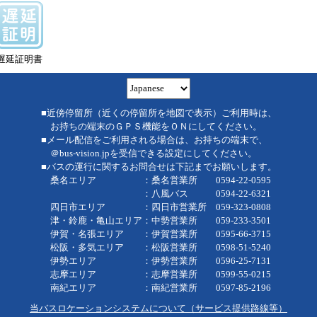
遅延証明書
■近傍停留所（近くの停留所を地図で表示）ご利用時は、
お持ちの端末のＧＰＳ機能をＯＮにしてください。
■メール配信をご利用される場合は、お持ちの端末で、
＠bus-vision.jpを受信できる設定にしてください。
■バスの運行に関するお問合せは下記までお願いします。
桑名エリア ：桑名営業所 0594-22-0595
：八風バス 0594-22-6321
四日市エリア ：四日市営業所 059-323-0808
津・鈴鹿・亀山エリア：中勢営業所 059-233-3501
伊賀・名張エリア ：伊賀営業所 0595-66-3715
松阪・多気エリア ：松阪営業所 0598-51-5240
伊勢エリア ：伊勢営業所 0596-25-7131
志摩エリア ：志摩営業所 0599-55-0215
南紀エリア ：南紀営業所 0597-85-2196
当バスロケーションシステムについて（サービス提供路線等）