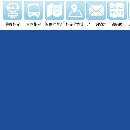
乗降指定
車両指定
近傍停留所
指定停留所
メール配信
路線図