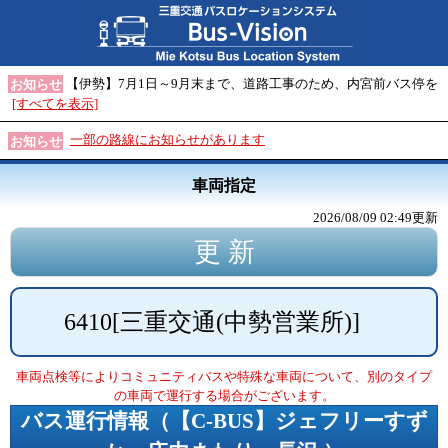
【伊勢】7月1日～9月末まで、道路工事のため、内宮前バス停を
お知らせ
[すべてを表示]
一部の路線にお知らせがあります
お知らせ
車両指定
2026/08/09 02:49
更新
6410
[
三重交通(中勢営業所)
]
車両点検等によりコミュニティバスや特殊な車両について、別のタイプ
の車両で運行する場合がございます。
バス運行情報（
【C-BUS】ジェフリーすず