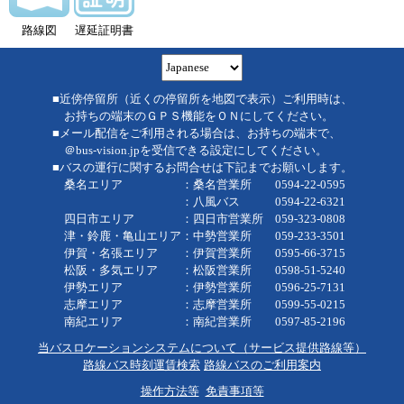
路線図
遅延証明書
■近傍停留所（近くの停留所を地図で表示）ご利用時は、
お持ちの端末のＧＰＳ機能をＯＮにしてください。
■メール配信をご利用される場合は、お持ちの端末で、
＠bus-vision.jpを受信できる設定にしてください。
■バスの運行に関するお問合せは下記までお願いします。
桑名エリア ：桑名営業所 0594-22-0595
：八風バス 0594-22-6321
四日市エリア ：四日市営業所 059-323-0808
津・鈴鹿・亀山エリア：中勢営業所 059-233-3501
伊賀・名張エリア ：伊賀営業所 0595-66-3715
松阪・多気エリア ：松阪営業所 0598-51-5240
伊勢エリア ：伊勢営業所 0596-25-7131
志摩エリア ：志摩営業所 0599-55-0215
南紀エリア ：南紀営業所 0597-85-2196
当バスロケーションシステムについて（サービス提供路線等）
路線バス時刻運賃検索
路線バスのご利用案内
操作方法等
免責事項等