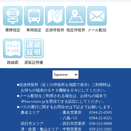
乗降指定
車両指定
近傍停留所
指定停留所
メール配信
路線図
遅延証明書
■近傍停留所（近くの停留所を地図で表示）ご利用時は、
お持ちの端末のＧＰＳ機能をＯＮにしてください。
■メール配信をご利用される場合は、お持ちの端末で、
＠bus-vision.jpを受信できる設定にしてください。
■バスの運行に関するお問合せは下記までお願いします。
桑名エリア ：桑名営業所 0594-22-0595
：八風バス 0594-22-6321
四日市エリア ：四日市営業所 059-323-0808
津・鈴鹿・亀山エリア：中勢営業所 059-233-3501