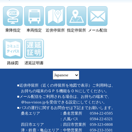
乗降指定
車両指定
近傍停留所
指定停留所
メール配信
路線図
遅延証明書
■近傍停留所（近くの停留所を地図で表示）ご利用時は、
お持ちの端末のＧＰＳ機能をＯＮにしてください。
■メール配信をご利用される場合は、お持ちの端末で、
＠bus-vision.jpを受信できる設定にしてください。
■バスの運行に関するお問合せは下記までお願いします。
桑名エリア ：桑名営業所 0594-22-0595
：八風バス 0594-22-6321
四日市エリア ：四日市営業所 059-323-0808
津・鈴鹿・亀山エリア：中勢営業所 059-233-3501