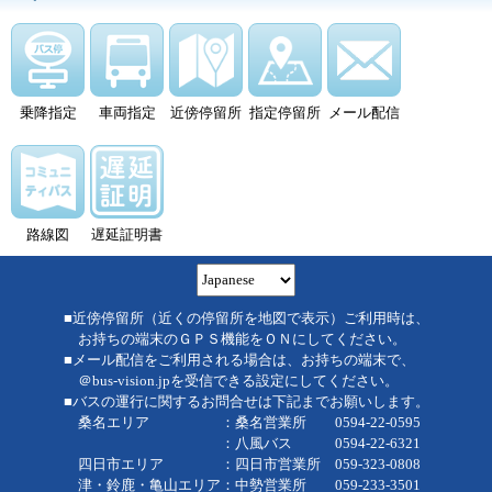
乗降指定
車両指定
近傍停留所
指定停留所
メール配信
路線図
遅延証明書
■近傍停留所（近くの停留所を地図で表示）ご利用時は、
お持ちの端末のＧＰＳ機能をＯＮにしてください。
■メール配信をご利用される場合は、お持ちの端末で、
＠bus-vision.jpを受信できる設定にしてください。
■バスの運行に関するお問合せは下記までお願いします。
桑名エリア ：桑名営業所 0594-22-0595
：八風バス 0594-22-6321
四日市エリア ：四日市営業所 059-323-0808
津・鈴鹿・亀山エリア：中勢営業所 059-233-3501