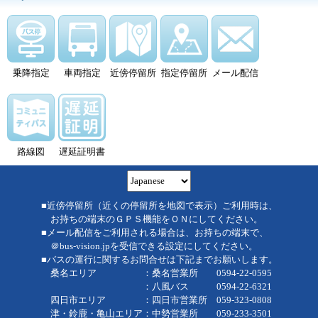
乗降指定
車両指定
近傍停留所
指定停留所
メール配信
路線図
遅延証明書
■近傍停留所（近くの停留所を地図で表示）ご利用時は、
お持ちの端末のＧＰＳ機能をＯＮにしてください。
■メール配信をご利用される場合は、お持ちの端末で、
＠bus-vision.jpを受信できる設定にしてください。
■バスの運行に関するお問合せは下記までお願いします。
桑名エリア ：桑名営業所 0594-22-0595
：八風バス 0594-22-6321
四日市エリア ：四日市営業所 059-323-0808
津・鈴鹿・亀山エリア：中勢営業所 059-233-3501