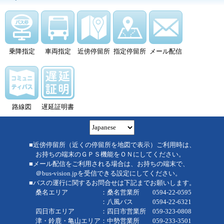
乗降指定
車両指定
近傍停留所
指定停留所
メール配信
路線図
遅延証明書
■近傍停留所（近くの停留所を地図で表示）ご利用時は、
お持ちの端末のＧＰＳ機能をＯＮにしてください。
■メール配信をご利用される場合は、お持ちの端末で、
＠bus-vision.jpを受信できる設定にしてください。
■バスの運行に関するお問合せは下記までお願いします。
桑名エリア ：桑名営業所 0594-22-0595
：八風バス 0594-22-6321
四日市エリア ：四日市営業所 059-323-0808
津・鈴鹿・亀山エリア：中勢営業所 059-233-3501