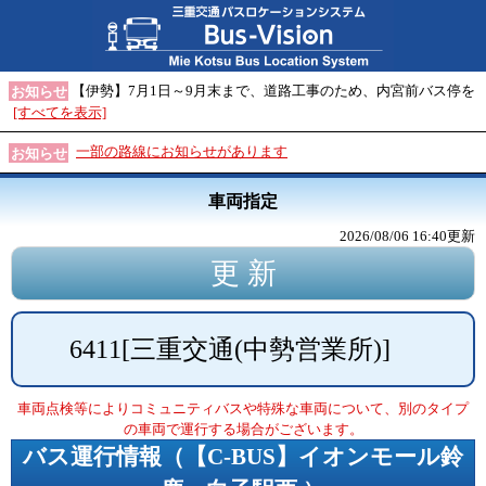
【伊勢】7月1日～9月末まで、道路工事のため、内宮前バス停を
お知らせ
[すべてを表示]
一部の路線にお知らせがあります
お知らせ
車両指定
2026/08/06 16:40
更新
6411
[
三重交通(中勢営業所)
]
車両点検等によりコミュニティバスや特殊な車両について、別のタイプ
の車両で運行する場合がございます。
バス運行情報（
【C-BUS】イオンモール鈴