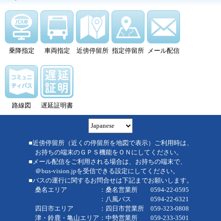
乗降指定
車両指定
近傍停留所
指定停留所
メール配信
路線図
遅延証明書
■近傍停留所（近くの停留所を地図で表示）ご利用時は、
お持ちの端末のＧＰＳ機能をＯＮにしてください。
■メール配信をご利用される場合は、お持ちの端末で、
＠bus-vision.jpを受信できる設定にしてください。
■バスの運行に関するお問合せは下記までお願いします。
桑名エリア ：桑名営業所 0594-22-0595
：八風バス 0594-22-6321
四日市エリア ：四日市営業所 059-323-0808
津・鈴鹿・亀山エリア：中勢営業所 059-233-3501