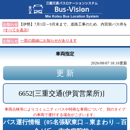
【伊勢】7月1日～9月末まで、道路工事のため、内宮前バス停を
お知らせ
[すべてを表示]
一部の路線にお知らせがあります
お知らせ
車両指定
2026/08/07 18:16
更新
6652
[
三重交通(伊賀営業所)
]
車両点検等によりコミュニティバスや特殊な車両について、別のタイプ
の車両で運行する場合がございます。
バス運行情報（
05名張駅東口→東まわり→百