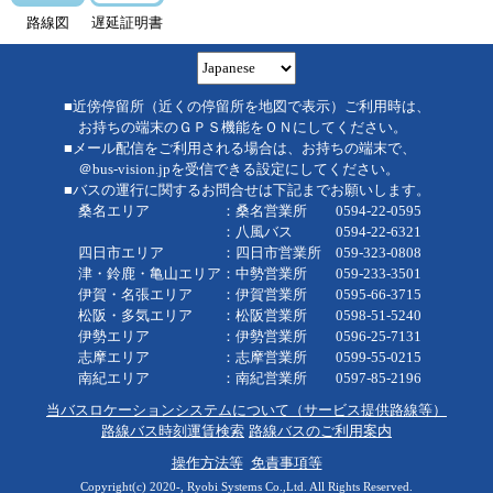
路線図
遅延証明書
■近傍停留所（近くの停留所を地図で表示）ご利用時は、
お持ちの端末のＧＰＳ機能をＯＮにしてください。
■メール配信をご利用される場合は、お持ちの端末で、
＠bus-vision.jpを受信できる設定にしてください。
■バスの運行に関するお問合せは下記までお願いします。
桑名エリア ：桑名営業所 0594-22-0595
：八風バス 0594-22-6321
四日市エリア ：四日市営業所 059-323-0808
津・鈴鹿・亀山エリア：中勢営業所 059-233-3501
伊賀・名張エリア ：伊賀営業所 0595-66-3715
松阪・多気エリア ：松阪営業所 0598-51-5240
伊勢エリア ：伊勢営業所 0596-25-7131
志摩エリア ：志摩営業所 0599-55-0215
南紀エリア ：南紀営業所 0597-85-2196
当バスロケーションシステムについて（サービス提供路線等）
路線バス時刻運賃検索
路線バスのご利用案内
操作方法等
免責事項等
Copyright(c) 2020-, Ryobi Systems Co.,Ltd. All Rights Reserved.