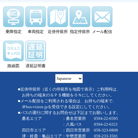
乗降指定
車両指定
近傍停留所
指定停留所
メール配信
路線図
遅延証明書
■近傍停留所（近くの停留所を地図で表示）ご利用時は、
お持ちの端末のＧＰＳ機能をＯＮにしてください。
■メール配信をご利用される場合は、お持ちの端末で、
＠bus-vision.jpを受信できる設定にしてください。
■バスの運行に関するお問合せは下記までお願いします。
桑名エリア ：桑名営業所 0594-22-0595
：八風バス 0594-22-6321
四日市エリア ：四日市営業所 059-323-0808
津・鈴鹿・亀山エリア：中勢営業所 059-233-3501