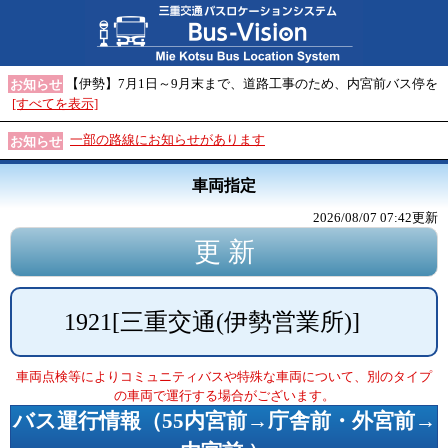
【伊勢】7月1日～9月末まで、道路工事のため、内宮前バス停を
お知らせ
[すべてを表示]
一部の路線にお知らせがあります
お知らせ
車両指定
2026/08/07 07:42
更新
1921
[
三重交通(伊勢営業所)
]
車両点検等によりコミュニティバスや特殊な車両について、別のタイプ
の車両で運行する場合がございます。
バス運行情報（
55内宮前→庁舎前・外宮前→