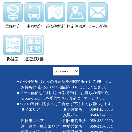
乗降指定
車両指定
近傍停留所
指定停留所
メール配信
路線図
遅延証明書
■近傍停留所（近くの停留所を地図で表示）ご利用時は、
お持ちの端末のＧＰＳ機能をＯＮにしてください。
■メール配信をご利用される場合は、お持ちの端末で、
＠bus-vision.jpを受信できる設定にしてください。
■バスの運行に関するお問合せは下記までお願いします。
桑名エリア ：桑名営業所 0594-22-0595
：八風バス 0594-22-6321
四日市エリア ：四日市営業所 059-323-0808
津・鈴鹿・亀山エリア：中勢営業所 059-233-3501
伊賀・名張エリア ：伊賀営業所 0595-66-3715