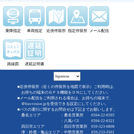
乗降指定
車両指定
近傍停留所
指定停留所
メール配信
路線図
遅延証明書
■近傍停留所（近くの停留所を地図で表示）ご利用時は、
お持ちの端末のＧＰＳ機能をＯＮにしてください。
■メール配信をご利用される場合は、お持ちの端末で、
＠bus-vision.jpを受信できる設定にしてください。
■バスの運行に関するお問合せは下記までお願いします。
桑名エリア ：桑名営業所 0594-22-0595
：八風バス 0594-22-6321
四日市エリア ：四日市営業所 059-323-0808
津・鈴鹿・亀山エリア：中勢営業所 059-233-3501