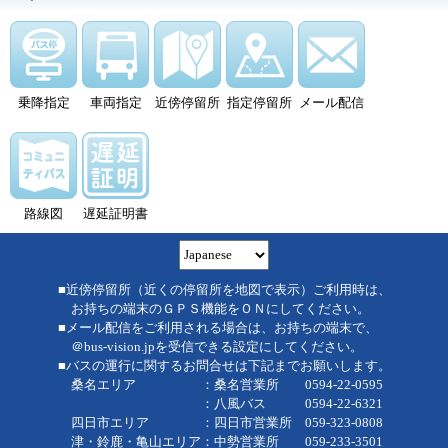
乗降指定
車両指定
近傍停留所
指定停留所
メール配信
路線図
遅延証明書
■近傍停留所（近くの停留所を地図で表示）ご利用時は、
お持ちの端末のＧＰＳ機能をＯＮにしてください。
■メール配信をご利用される場合は、お持ちの端末で、
＠bus-vision.jpを受信できる設定にしてください。
■バスの運行に関するお問合せは下記までお願いします。
桑名エリア ：桑名営業所 0594-22-0595
：八風バス 0594-22-6321
四日市エリア ：四日市営業所 059-323-0808
津・鈴鹿・亀山エリア：中勢営業所 059-233-3501