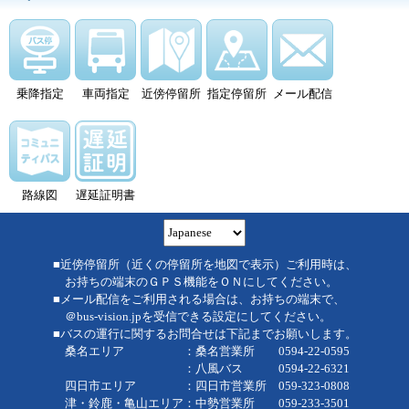
乗降指定
車両指定
近傍停留所
指定停留所
メール配信
路線図
遅延証明書
■近傍停留所（近くの停留所を地図で表示）ご利用時は、
お持ちの端末のＧＰＳ機能をＯＮにしてください。
■メール配信をご利用される場合は、お持ちの端末で、
＠bus-vision.jpを受信できる設定にしてください。
■バスの運行に関するお問合せは下記までお願いします。
桑名エリア ：桑名営業所 0594-22-0595
：八風バス 0594-22-6321
四日市エリア ：四日市営業所 059-323-0808
津・鈴鹿・亀山エリア：中勢営業所 059-233-3501