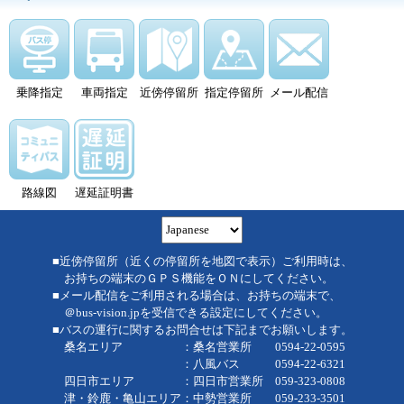
乗降指定
車両指定
近傍停留所
指定停留所
メール配信
路線図
遅延証明書
■近傍停留所（近くの停留所を地図で表示）ご利用時は、
お持ちの端末のＧＰＳ機能をＯＮにしてください。
■メール配信をご利用される場合は、お持ちの端末で、
＠bus-vision.jpを受信できる設定にしてください。
■バスの運行に関するお問合せは下記までお願いします。
桑名エリア ：桑名営業所 0594-22-0595
：八風バス 0594-22-6321
四日市エリア ：四日市営業所 059-323-0808
津・鈴鹿・亀山エリア：中勢営業所 059-233-3501