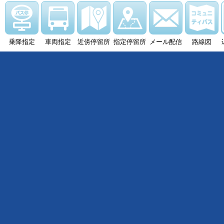
乗降指定
車両指定
近傍停留所
指定停留所
メール配信
路線図