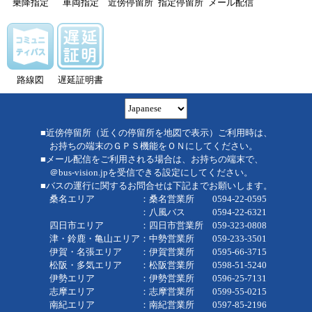
乗降指定
車両指定
近傍停留所
指定停留所
メール配信
路線図
遅延証明書
■近傍停留所（近くの停留所を地図で表示）ご利用時は、
お持ちの端末のＧＰＳ機能をＯＮにしてください。
■メール配信をご利用される場合は、お持ちの端末で、
＠bus-vision.jpを受信できる設定にしてください。
■バスの運行に関するお問合せは下記までお願いします。
桑名エリア ：桑名営業所 0594-22-0595
：八風バス 0594-22-6321
四日市エリア ：四日市営業所 059-323-0808
津・鈴鹿・亀山エリア：中勢営業所 059-233-3501
伊賀・名張エリア ：伊賀営業所 0595-66-3715
松阪・多気エリア ：松阪営業所 0598-51-5240
伊勢エリア ：伊勢営業所 0596-25-7131
志摩エリア ：志摩営業所 0599-55-0215
南紀エリア ：南紀営業所 0597-85-2196