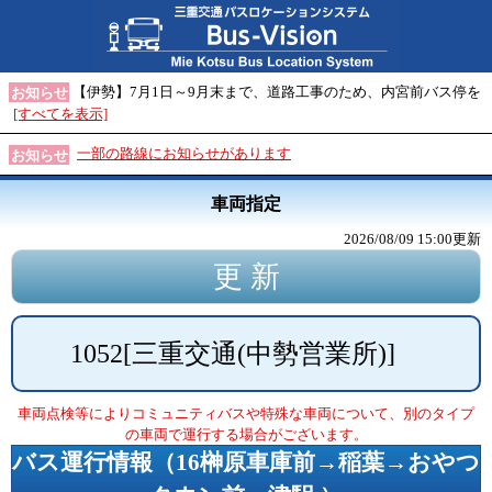
【伊勢】7月1日～9月末まで、道路工事のため、内宮前バス停を
お知らせ
[すべてを表示]
一部の路線にお知らせがあります
お知らせ
車両指定
2026/08/09 15:00
更新
1052
[
三重交通(中勢営業所)
]
車両点検等によりコミュニティバスや特殊な車両について、別のタイプ
の車両で運行する場合がございます。
バス運行情報（
16榊原車庫前→稲葉→おやつ