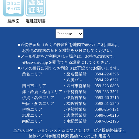
路線図
遅延証明書
■近傍停留所（近くの停留所を地図で表示）ご利用時は、
お持ちの端末のＧＰＳ機能をＯＮにしてください。
■メール配信をご利用される場合は、お持ちの端末で、
＠bus-vision.jpを受信できる設定にしてください。
■バスの運行に関するお問合せは下記までお願いします。
桑名エリア ：桑名営業所 0594-22-0595
：八風バス 0594-22-6321
四日市エリア ：四日市営業所 059-323-0808
津・鈴鹿・亀山エリア：中勢営業所 059-233-3501
伊賀・名張エリア ：伊賀営業所 0595-66-3715
松阪・多気エリア ：松阪営業所 0598-51-5240
伊勢エリア ：伊勢営業所 0596-25-7131
志摩エリア ：志摩営業所 0599-55-0215
南紀エリア ：南紀営業所 0597-85-2196
当バスロケーションシステムについて（サービス提供路線等）
路線バス時刻運賃検索
路線バスのご利用案内