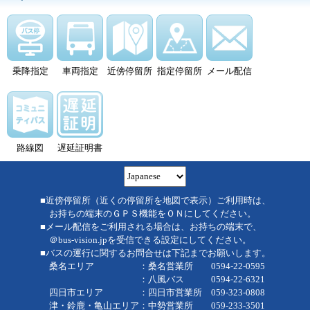
乗降指定
車両指定
近傍停留所
指定停留所
メール配信
路線図
遅延証明書
■近傍停留所（近くの停留所を地図で表示）ご利用時は、
お持ちの端末のＧＰＳ機能をＯＮにしてください。
■メール配信をご利用される場合は、お持ちの端末で、
＠bus-vision.jpを受信できる設定にしてください。
■バスの運行に関するお問合せは下記までお願いします。
桑名エリア ：桑名営業所 0594-22-0595
：八風バス 0594-22-6321
四日市エリア ：四日市営業所 059-323-0808
津・鈴鹿・亀山エリア：中勢営業所 059-233-3501