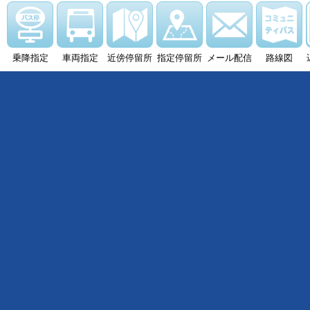
乗降指定
車両指定
近傍停留所
指定停留所
メール配信
路線図