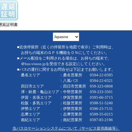
遅延証明書
■近傍停留所（近くの停留所を地図で表示）ご利用時は、
お持ちの端末のＧＰＳ機能をＯＮにしてください。
■メール配信をご利用される場合は、お持ちの端末で、
＠bus-vision.jpを受信できる設定にしてください。
■バスの運行に関するお問合せは下記までお願いします。
桑名エリア ：桑名営業所 0594-22-0595
：八風バス 0594-22-6321
四日市エリア ：四日市営業所 059-323-0808
津・鈴鹿・亀山エリア：中勢営業所 059-233-3501
伊賀・名張エリア ：伊賀営業所 0595-66-3715
松阪・多気エリア ：松阪営業所 0598-51-5240
伊勢エリア ：伊勢営業所 0596-25-7131
志摩エリア ：志摩営業所 0599-55-0215
南紀エリア ：南紀営業所 0597-85-2196
当バスロケーションシステムについて（サービス提供路線等）