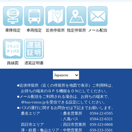
乗降指定
車両指定
近傍停留所
指定停留所
メール配信
路線図
遅延証明書
■近傍停留所（近くの停留所を地図で表示）ご利用時は、
お持ちの端末のＧＰＳ機能をＯＮにしてください。
■メール配信をご利用される場合は、お持ちの端末で、
＠bus-vision.jpを受信できる設定にしてください。
■バスの運行に関するお問合せは下記までお願いします。
桑名エリア ：桑名営業所 0594-22-0595
：八風バス 0594-22-6321
四日市エリア ：四日市営業所 059-323-0808
津・鈴鹿・亀山エリア：中勢営業所 059-233-3501