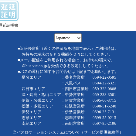
遅延証明書
■近傍停留所（近くの停留所を地図で表示）ご利用時は、
お持ちの端末のＧＰＳ機能をＯＮにしてください。
■メール配信をご利用される場合は、お持ちの端末で、
＠bus-vision.jpを受信できる設定にしてください。
■バスの運行に関するお問合せは下記までお願いします。
桑名エリア ：桑名営業所 0594-22-0595
：八風バス 0594-22-6321
四日市エリア ：四日市営業所 059-323-0808
津・鈴鹿・亀山エリア：中勢営業所 059-233-3501
伊賀・名張エリア ：伊賀営業所 0595-66-3715
松阪・多気エリア ：松阪営業所 0598-51-5240
伊勢エリア ：伊勢営業所 0596-25-7131
志摩エリア ：志摩営業所 0599-55-0215
南紀エリア ：南紀営業所 0597-85-2196
当バスロケーションシステムについて（サービス提供路線等）