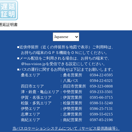
遅延証明書
■近傍停留所（近くの停留所を地図で表示）ご利用時は、
お持ちの端末のＧＰＳ機能をＯＮにしてください。
■メール配信をご利用される場合は、お持ちの端末で、
＠bus-vision.jpを受信できる設定にしてください。
■バスの運行に関するお問合せは下記までお願いします。
桑名エリア ：桑名営業所 0594-22-0595
：八風バス 0594-22-6321
四日市エリア ：四日市営業所 059-323-0808
津・鈴鹿・亀山エリア：中勢営業所 059-233-3501
伊賀・名張エリア ：伊賀営業所 0595-66-3715
松阪・多気エリア ：松阪営業所 0598-51-5240
伊勢エリア ：伊勢営業所 0596-25-7131
志摩エリア ：志摩営業所 0599-55-0215
南紀エリア ：南紀営業所 0597-85-2196
当バスロケーションシステムについて（サービス提供路線等）