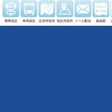
乗降指定
車両指定
近傍停留所
指定停留所
メール配信
路線図