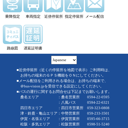
乗降指定
車両指定
近傍停留所
指定停留所
メール配信
路線図
遅延証明書
■近傍停留所（近くの停留所を地図で表示）ご利用時は、
お持ちの端末のＧＰＳ機能をＯＮにしてください。
■メール配信をご利用される場合は、お持ちの端末で、
＠bus-vision.jpを受信できる設定にしてください。
■バスの運行に関するお問合せは下記までお願いします。
桑名エリア ：桑名営業所 0594-22-0595
：八風バス 0594-22-6321
四日市エリア ：四日市営業所 059-323-0808
津・鈴鹿・亀山エリア：中勢営業所 059-233-3501
伊賀・名張エリア ：伊賀営業所 0595-66-3715
松阪・多気エリア ：松阪営業所 0598-51-5240