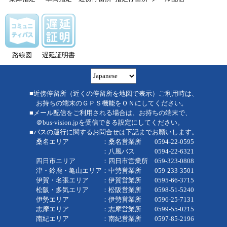
路線図
遅延証明書
■近傍停留所（近くの停留所を地図で表示）ご利用時は、
お持ちの端末のＧＰＳ機能をＯＮにしてください。
■メール配信をご利用される場合は、お持ちの端末で、
＠bus-vision.jpを受信できる設定にしてください。
■バスの運行に関するお問合せは下記までお願いします。
桑名エリア ：桑名営業所 0594-22-0595
：八風バス 0594-22-6321
四日市エリア ：四日市営業所 059-323-0808
津・鈴鹿・亀山エリア：中勢営業所 059-233-3501
伊賀・名張エリア ：伊賀営業所 0595-66-3715
松阪・多気エリア ：松阪営業所 0598-51-5240
伊勢エリア ：伊勢営業所 0596-25-7131
志摩エリア ：志摩営業所 0599-55-0215
南紀エリア ：南紀営業所 0597-85-2196