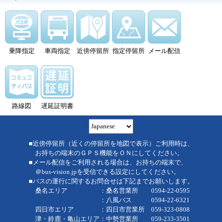
乗降指定
車両指定
近傍停留所
指定停留所
メール配信
路線図
遅延証明書
■近傍停留所（近くの停留所を地図で表示）ご利用時は、
お持ちの端末のＧＰＳ機能をＯＮにしてください。
■メール配信をご利用される場合は、お持ちの端末で、
＠bus-vision.jpを受信できる設定にしてください。
■バスの運行に関するお問合せは下記までお願いします。
桑名エリア ：桑名営業所 0594-22-0595
：八風バス 0594-22-6321
四日市エリア ：四日市営業所 059-323-0808
津・鈴鹿・亀山エリア：中勢営業所 059-233-3501