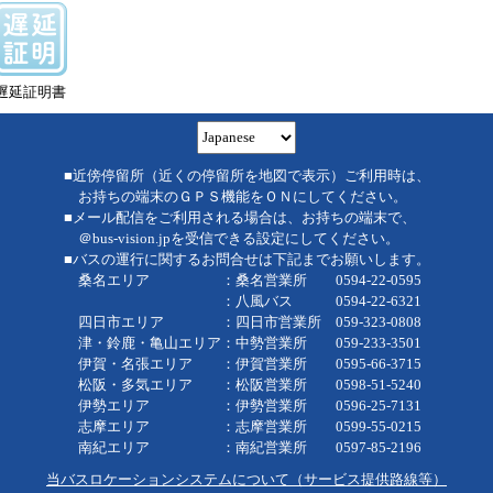
遅延証明書
■近傍停留所（近くの停留所を地図で表示）ご利用時は、
お持ちの端末のＧＰＳ機能をＯＮにしてください。
■メール配信をご利用される場合は、お持ちの端末で、
＠bus-vision.jpを受信できる設定にしてください。
■バスの運行に関するお問合せは下記までお願いします。
桑名エリア ：桑名営業所 0594-22-0595
：八風バス 0594-22-6321
四日市エリア ：四日市営業所 059-323-0808
津・鈴鹿・亀山エリア：中勢営業所 059-233-3501
伊賀・名張エリア ：伊賀営業所 0595-66-3715
松阪・多気エリア ：松阪営業所 0598-51-5240
伊勢エリア ：伊勢営業所 0596-25-7131
志摩エリア ：志摩営業所 0599-55-0215
南紀エリア ：南紀営業所 0597-85-2196
当バスロケーションシステムについて（サービス提供路線等）