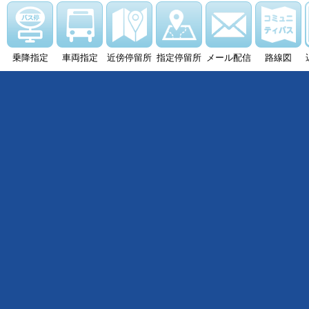
乗降指定
車両指定
近傍停留所
指定停留所
メール配信
路線図