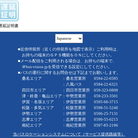
遅延証明書
■近傍停留所（近くの停留所を地図で表示）ご利用時は、
お持ちの端末のＧＰＳ機能をＯＮにしてください。
■メール配信をご利用される場合は、お持ちの端末で、
＠bus-vision.jpを受信できる設定にしてください。
■バスの運行に関するお問合せは下記までお願いします。
桑名エリア ：桑名営業所 0594-22-0595
：八風バス 0594-22-6321
四日市エリア ：四日市営業所 059-323-0808
津・鈴鹿・亀山エリア：中勢営業所 059-233-3501
伊賀・名張エリア ：伊賀営業所 0595-66-3715
松阪・多気エリア ：松阪営業所 0598-51-5240
伊勢エリア ：伊勢営業所 0596-25-7131
志摩エリア ：志摩営業所 0599-55-0215
南紀エリア ：南紀営業所 0597-85-2196
当バスロケーションシステムについて（サービス提供路線等）