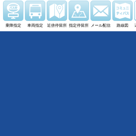
乗降指定
車両指定
近傍停留所
指定停留所
メール配信
路線図