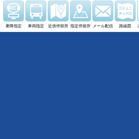
乗降指定
車両指定
近傍停留所
指定停留所
メール配信
路線図