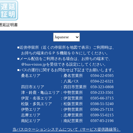
遅延証明書
■近傍停留所（近くの停留所を地図で表示）ご利用時は、
お持ちの端末のＧＰＳ機能をＯＮにしてください。
■メール配信をご利用される場合は、お持ちの端末で、
＠bus-vision.jpを受信できる設定にしてください。
■バスの運行に関するお問合せは下記までお願いします。
桑名エリア ：桑名営業所 0594-22-0595
：八風バス 0594-22-6321
四日市エリア ：四日市営業所 059-323-0808
津・鈴鹿・亀山エリア：中勢営業所 059-233-3501
伊賀・名張エリア ：伊賀営業所 0595-66-3715
松阪・多気エリア ：松阪営業所 0598-51-5240
伊勢エリア ：伊勢営業所 0596-25-7131
志摩エリア ：志摩営業所 0599-55-0215
南紀エリア ：南紀営業所 0597-85-2196
当バスロケーションシステムについて（サービス提供路線等）