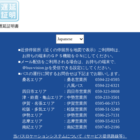
遅延証明書
■近傍停留所（近くの停留所を地図で表示）ご利用時は、
お持ちの端末のＧＰＳ機能をＯＮにしてください。
■メール配信をご利用される場合は、お持ちの端末で、
＠bus-vision.jpを受信できる設定にしてください。
■バスの運行に関するお問合せは下記までお願いします。
桑名エリア ：桑名営業所 0594-22-0595
：八風バス 0594-22-6321
四日市エリア ：四日市営業所 059-323-0808
津・鈴鹿・亀山エリア：中勢営業所 059-233-3501
伊賀・名張エリア ：伊賀営業所 0595-66-3715
松阪・多気エリア ：松阪営業所 0598-51-5240
伊勢エリア ：伊勢営業所 0596-25-7131
志摩エリア ：志摩営業所 0599-55-0215
南紀エリア ：南紀営業所 0597-85-2196
当バスロケーションシステムについて（サービス提供路線等）