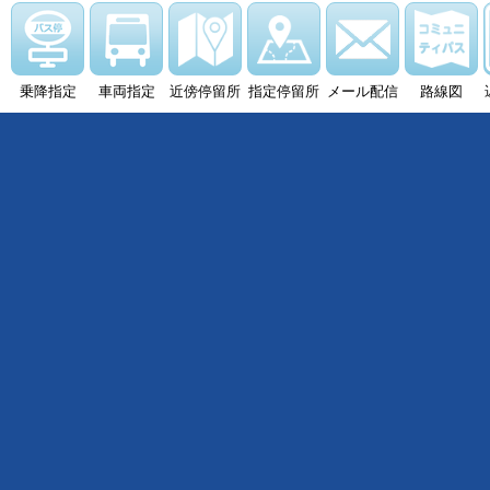
乗降指定
車両指定
近傍停留所
指定停留所
メール配信
路線図