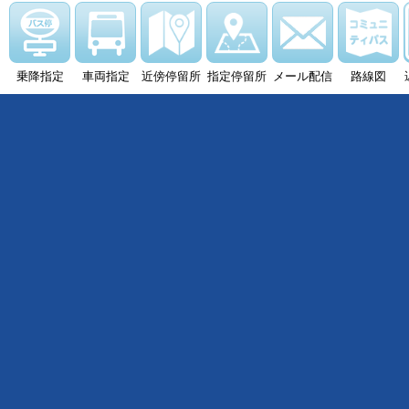
乗降指定
車両指定
近傍停留所
指定停留所
メール配信
路線図