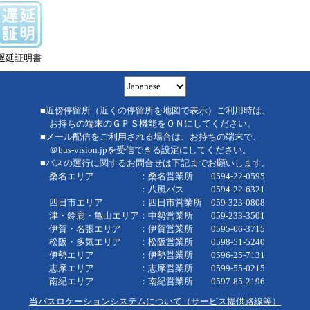
遅延証明書
■近傍停留所（近くの停留所を地図で表示）ご利用時は、
お持ちの端末のＧＰＳ機能をＯＮにしてください。
■メール配信をご利用される場合は、お持ちの端末で、
＠bus-vision.jpを受信できる設定にしてください。
■バスの運行に関するお問合せは下記までお願いします。
桑名エリア ：桑名営業所 0594-22-0595
：八風バス 0594-22-6321
四日市エリア ：四日市営業所 059-323-0808
津・鈴鹿・亀山エリア：中勢営業所 059-233-3501
伊賀・名張エリア ：伊賀営業所 0595-66-3715
松阪・多気エリア ：松阪営業所 0598-51-5240
伊勢エリア ：伊勢営業所 0596-25-7131
志摩エリア ：志摩営業所 0599-55-0215
南紀エリア ：南紀営業所 0597-85-2196
当バスロケーションシステムについて（サービス提供路線等）