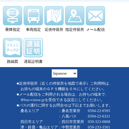
乗降指定
車両指定
近傍停留所
指定停留所
メール配信
路線図
遅延証明書
■近傍停留所（近くの停留所を地図で表示）ご利用時は、
お持ちの端末のＧＰＳ機能をＯＮにしてください。
■メール配信をご利用される場合は、お持ちの端末で、
＠bus-vision.jpを受信できる設定にしてください。
■バスの運行に関するお問合せは下記までお願いします。
桑名エリア ：桑名営業所 0594-22-0595
：八風バス 0594-22-6321
四日市エリア ：四日市営業所 059-323-0808
津・鈴鹿・亀山エリア：中勢営業所 059-233-3501