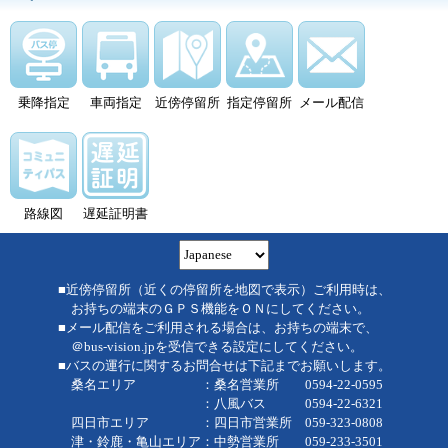
乗降指定
車両指定
近傍停留所
指定停留所
メール配信
路線図
遅延証明書
■近傍停留所（近くの停留所を地図で表示）ご利用時は、
お持ちの端末のＧＰＳ機能をＯＮにしてください。
■メール配信をご利用される場合は、お持ちの端末で、
＠bus-vision.jpを受信できる設定にしてください。
■バスの運行に関するお問合せは下記までお願いします。
桑名エリア ：桑名営業所 0594-22-0595
：八風バス 0594-22-6321
四日市エリア ：四日市営業所 059-323-0808
津・鈴鹿・亀山エリア：中勢営業所 059-233-3501