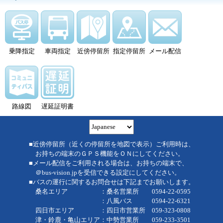
乗降指定
車両指定
近傍停留所
指定停留所
メール配信
路線図
遅延証明書
■近傍停留所（近くの停留所を地図で表示）ご利用時は、
お持ちの端末のＧＰＳ機能をＯＮにしてください。
■メール配信をご利用される場合は、お持ちの端末で、
＠bus-vision.jpを受信できる設定にしてください。
■バスの運行に関するお問合せは下記までお願いします。
桑名エリア ：桑名営業所 0594-22-0595
：八風バス 0594-22-6321
四日市エリア ：四日市営業所 059-323-0808
津・鈴鹿・亀山エリア：中勢営業所 059-233-3501