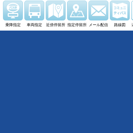
乗降指定
車両指定
近傍停留所
指定停留所
メール配信
路線図