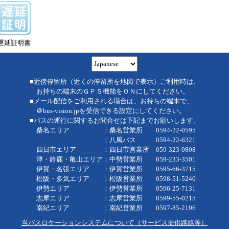
遅延証明書
■近傍停留所（近くの停留所を地図で表示）ご利用時は、
お持ちの端末のＧＰＳ機能をＯＮにしてください。
■メール配信をご利用される場合は、お持ちの端末で、
＠bus-vision.jpを受信できる設定にしてください。
■バスの運行に関するお問合せは下記までお願いします。
桑名エリア ：桑名営業所 0594-22-0595
：八風バス 0594-22-6321
四日市エリア ：四日市営業所 059-323-0808
津・鈴鹿・亀山エリア：中勢営業所 059-233-3501
伊賀・名張エリア ：伊賀営業所 0595-66-3715
松阪・多気エリア ：松阪営業所 0598-51-5240
伊勢エリア ：伊勢営業所 0596-25-7131
志摩エリア ：志摩営業所 0599-55-0215
南紀エリア ：南紀営業所 0597-85-2196
当バスロケーションシステムについて（サービス提供路線等）