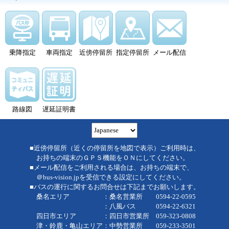
乗降指定
車両指定
近傍停留所
指定停留所
メール配信
路線図
遅延証明書
■近傍停留所（近くの停留所を地図で表示）ご利用時は、
お持ちの端末のＧＰＳ機能をＯＮにしてください。
■メール配信をご利用される場合は、お持ちの端末で、
＠bus-vision.jpを受信できる設定にしてください。
■バスの運行に関するお問合せは下記までお願いします。
桑名エリア ：桑名営業所 0594-22-0595
：八風バス 0594-22-6321
四日市エリア ：四日市営業所 059-323-0808
津・鈴鹿・亀山エリア：中勢営業所 059-233-3501