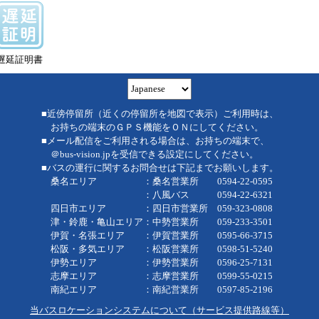
遅延証明書
■近傍停留所（近くの停留所を地図で表示）ご利用時は、
お持ちの端末のＧＰＳ機能をＯＮにしてください。
■メール配信をご利用される場合は、お持ちの端末で、
＠bus-vision.jpを受信できる設定にしてください。
■バスの運行に関するお問合せは下記までお願いします。
桑名エリア ：桑名営業所 0594-22-0595
：八風バス 0594-22-6321
四日市エリア ：四日市営業所 059-323-0808
津・鈴鹿・亀山エリア：中勢営業所 059-233-3501
伊賀・名張エリア ：伊賀営業所 0595-66-3715
松阪・多気エリア ：松阪営業所 0598-51-5240
伊勢エリア ：伊勢営業所 0596-25-7131
志摩エリア ：志摩営業所 0599-55-0215
南紀エリア ：南紀営業所 0597-85-2196
当バスロケーションシステムについて（サービス提供路線等）