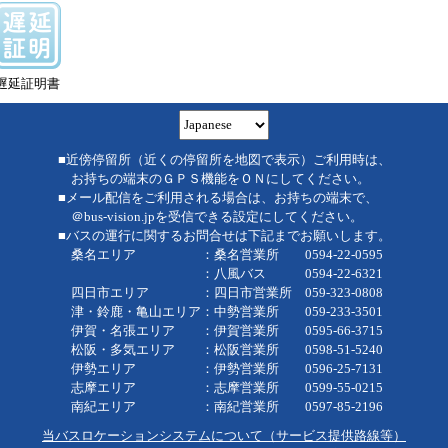
遅延証明書
■近傍停留所（近くの停留所を地図で表示）ご利用時は、
お持ちの端末のＧＰＳ機能をＯＮにしてください。
■メール配信をご利用される場合は、お持ちの端末で、
＠bus-vision.jpを受信できる設定にしてください。
■バスの運行に関するお問合せは下記までお願いします。
桑名エリア ：桑名営業所 0594-22-0595
：八風バス 0594-22-6321
四日市エリア ：四日市営業所 059-323-0808
津・鈴鹿・亀山エリア：中勢営業所 059-233-3501
伊賀・名張エリア ：伊賀営業所 0595-66-3715
松阪・多気エリア ：松阪営業所 0598-51-5240
伊勢エリア ：伊勢営業所 0596-25-7131
志摩エリア ：志摩営業所 0599-55-0215
南紀エリア ：南紀営業所 0597-85-2196
当バスロケーションシステムについて（サービス提供路線等）