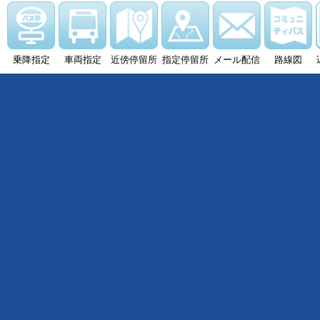
乗降指定
車両指定
近傍停留所
指定停留所
メール配信
路線図