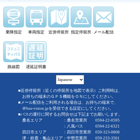
乗降指定
車両指定
近傍停留所
指定停留所
メール配信
路線図
遅延証明書
■近傍停留所（近くの停留所を地図で表示）ご利用時は、
お持ちの端末のＧＰＳ機能をＯＮにしてください。
■メール配信をご利用される場合は、お持ちの端末で、
＠bus-vision.jpを受信できる設定にしてください。
■バスの運行に関するお問合せは下記までお願いします。
桑名エリア ：桑名営業所 0594-22-0595
：八風バス 0594-22-6321
四日市エリア ：四日市営業所 059-323-0808
津・鈴鹿・亀山エリア：中勢営業所 059-233-3501