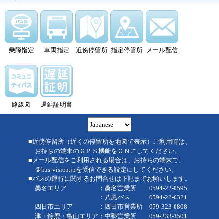
乗降指定
車両指定
近傍停留所
指定停留所
メール配信
路線図
遅延証明書
■近傍停留所（近くの停留所を地図で表示）ご利用時は、
お持ちの端末のＧＰＳ機能をＯＮにしてください。
■メール配信をご利用される場合は、お持ちの端末で、
＠bus-vision.jpを受信できる設定にしてください。
■バスの運行に関するお問合せは下記までお願いします。
桑名エリア ：桑名営業所 0594-22-0595
：八風バス 0594-22-6321
四日市エリア ：四日市営業所 059-323-0808
津・鈴鹿・亀山エリア：中勢営業所 059-233-3501