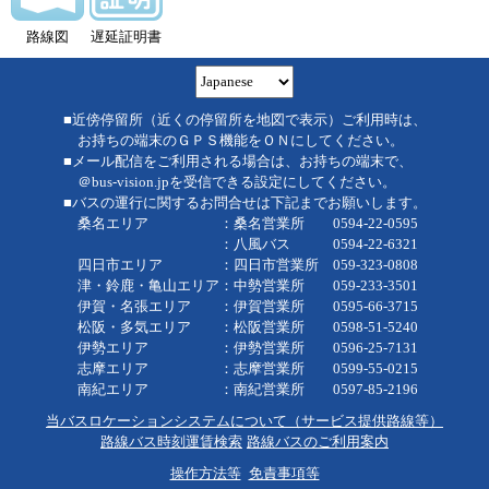
路線図
遅延証明書
■近傍停留所（近くの停留所を地図で表示）ご利用時は、
お持ちの端末のＧＰＳ機能をＯＮにしてください。
■メール配信をご利用される場合は、お持ちの端末で、
＠bus-vision.jpを受信できる設定にしてください。
■バスの運行に関するお問合せは下記までお願いします。
桑名エリア ：桑名営業所 0594-22-0595
：八風バス 0594-22-6321
四日市エリア ：四日市営業所 059-323-0808
津・鈴鹿・亀山エリア：中勢営業所 059-233-3501
伊賀・名張エリア ：伊賀営業所 0595-66-3715
松阪・多気エリア ：松阪営業所 0598-51-5240
伊勢エリア ：伊勢営業所 0596-25-7131
志摩エリア ：志摩営業所 0599-55-0215
南紀エリア ：南紀営業所 0597-85-2196
当バスロケーションシステムについて（サービス提供路線等）
路線バス時刻運賃検索
路線バスのご利用案内
操作方法等
免責事項等