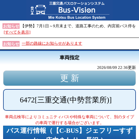
【伊勢】7月1日～9月末まで、道路工事のため、内宮前バス停を
お知らせ
[すべてを表示]
一部の路線にお知らせがあります
お知らせ
車両指定
2026/08/09 22:36
更新
6472
[
三重交通(中勢営業所)
]
車両点検等によりコミュニティバスや特殊な車両について、別のタイプ
の車両で運行する場合がございます。
バス運行情報（
【C-BUS】ジェフリーすず