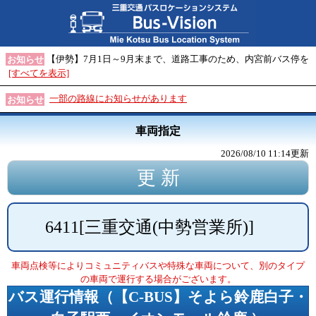
【伊勢】7月1日～9月末まで、道路工事のため、内宮前バス停を
お知らせ
[すべてを表示]
一部の路線にお知らせがあります
お知らせ
車両指定
2026/08/10 11:14
更新
6411
[
三重交通(中勢営業所)
]
車両点検等によりコミュニティバスや特殊な車両について、別のタイプ
の車両で運行する場合がございます。
バス運行情報（
【C-BUS】そよら鈴鹿白子・