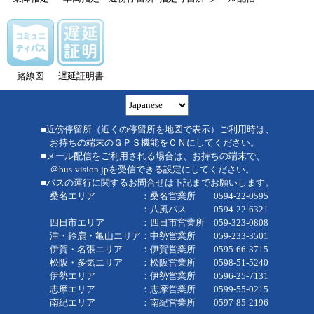
路線図
遅延証明書
■近傍停留所（近くの停留所を地図で表示）ご利用時は、
お持ちの端末のＧＰＳ機能をＯＮにしてください。
■メール配信をご利用される場合は、お持ちの端末で、
＠bus-vision.jpを受信できる設定にしてください。
■バスの運行に関するお問合せは下記までお願いします。
桑名エリア ：桑名営業所 0594-22-0595
：八風バス 0594-22-6321
四日市エリア ：四日市営業所 059-323-0808
津・鈴鹿・亀山エリア：中勢営業所 059-233-3501
伊賀・名張エリア ：伊賀営業所 0595-66-3715
松阪・多気エリア ：松阪営業所 0598-51-5240
伊勢エリア ：伊勢営業所 0596-25-7131
志摩エリア ：志摩営業所 0599-55-0215
南紀エリア ：南紀営業所 0597-85-2196