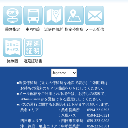
乗降指定
車両指定
近傍停留所
指定停留所
メール配信
路線図
遅延証明書
■近傍停留所（近くの停留所を地図で表示）ご利用時は、
お持ちの端末のＧＰＳ機能をＯＮにしてください。
■メール配信をご利用される場合は、お持ちの端末で、
＠bus-vision.jpを受信できる設定にしてください。
■バスの運行に関するお問合せは下記までお願いします。
桑名エリア ：桑名営業所 0594-22-0595
：八風バス 0594-22-6321
四日市エリア ：四日市営業所 059-323-0808
津・鈴鹿・亀山エリア：中勢営業所 059-233-3501